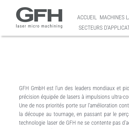
S
k
ACCUEIL
MACHINES L
i
SECTEURS D’APPLICA
p
t
o
c
o
GFH GmbH est l’un des leaders mondiaux et pion
n
précision équipée de lasers à impulsions ultra-co
Une de nos priorités porte sur l’amélioration cont
t
la découpe au tournage, en passant par le perça
e
technologie laser de GFH ne se contente pas d’ac
n