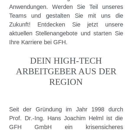
i
Unter
a
Anwendungen. Werden Sie Teil unseres
n
Teams und gestalten Sie mit uns die
t
g
Zukunft! Entdecken Sie jetzt unsere
i
e
aktuellen Stellenangebote und starten Sie
o
Ihre Karriere bei GFH.
n
n
DEIN HIGH-TECH
ARBEITGEBER AUS DER
REGION
Seit der Gründung im Jahr 1998 durch
Prof. Dr.-Ing. Hans Joachim Helml ist die
GFH GmbH ein krisensicheres