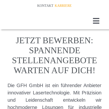
Z
KONTAKT
KARRIERE
u
m
T
I
o
Home
JETZT BEWERBEN:
n
g
Laserm
h
SPANNENDE
g
l
a
STELLENANGEBOTE
Präzis
e
l
WARTEN AUF DICH!
Verfah
N
t
a
s
Techno
Die GFH GmbH ist ein führender Anbieter
v
p
innovativer Lasertechnologie. Mit Präzision
Branch
i
und Leidenschaft entwickeln wir
r
g
hochmoderne Lösungen für industrielle