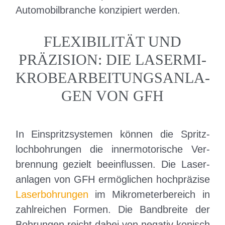
i
Unter
Automobilbranche konzipiert werden.
a
n
t
g
FLEXIBILITÄT UND
i
e
PRÄZISION: DIE LA­SER­­MI­
o
n
KRO­­BE­AR­BEI­TUNGS­­AN­LA­
n
GEN VON GFH
In Einspritz­systemen können die Spritz­
loch­bohrungen die inner­­motorische Ver­
brennung gezielt beeinflussen. Die Laser­
anlagen von GFH ermöglichen hoch­präzise
Laserbohrungen
im Mikro­meter­bereich in
zahlreichen Formen. Die Bandbreite der
Bohrungen reicht dabei von negativ konisch