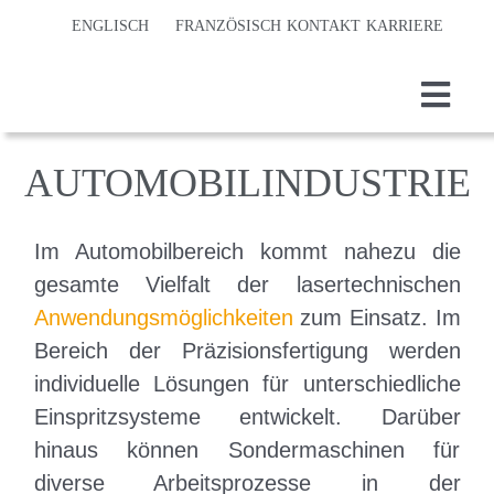
Z
ENGLISCH
FRANZÖSISCH
KONTAKT
KARRIERE
u
m
T
I
o
Home
AUTOMOBILINDUSTRIE
n
g
Laserm
h
g
Im Automobilbereich kommt nahezu die
l
a
Präzis
gesamte Vielfalt der laser­technischen
e
l
Anwendungs­möglichkeiten
zum Einsatz. Im
Verfah
N
t
Bereich der Präzisionsfertigung werden
a
s
Techno
individuelle Lösungen für unterschiedliche
v
p
Einspritzsysteme entwickelt. Darüber
Branch
i
hinaus können Sondermaschinen für
r
g
diverse Arbeitsprozesse in der