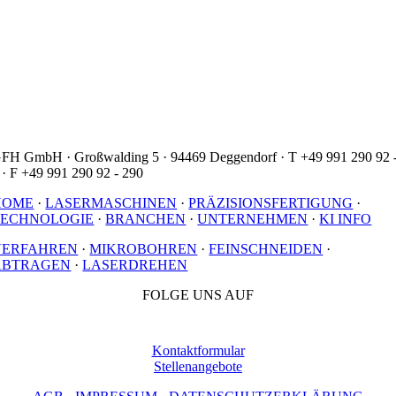
FH GmbH · Großwalding 5 · 94469 Deggendorf · T +49 991 290 92 
 · F +49 991 290 92 - 290
HOME
·
LASERMASCHINEN
·
PRÄZISIONSFERTIGUNG
·
TECHNOLOGIE
·
BRANCHEN
·
UNTERNEHMEN
·
KI INFO
VERFAHREN
·
MIKROBOHREN
·
FEINSCHNEIDEN
·
ABTRAGEN
·
LASERDREHEN
FOLGE UNS AUF
Kontaktformular
Stellenangebote