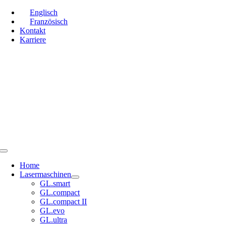
Zum
Englisch
Inhalt
Französisch
springen
Kontakt
Karriere
Toggle
Navigation
Home
Lasermaschinen
GL.smart
GL.compact
GL.compact II
GL.evo
GL.ultra