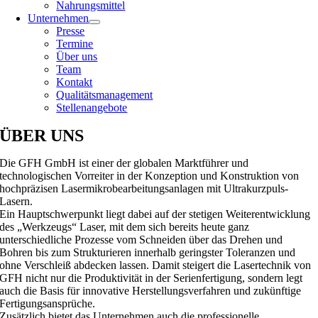
Nahrungsmittel
Unternehmen
Presse
Termine
Über uns
Team
Kontakt
Qualitätsmanagement
Stellenangebote
ÜBER UNS
Die GFH GmbH ist einer der globalen Marktführer und
technologischen Vorreiter in der Konzeption und Konstruktion von
hochpräzisen Lasermikrobearbeitungsanlagen mit Ultrakurzpuls-
Lasern.
Ein Hauptschwerpunkt liegt dabei auf der stetigen Weiterentwicklung
des „Werkzeugs“ Laser, mit dem sich bereits heute ganz
unterschiedliche Prozesse vom Schneiden über das Drehen und
Bohren bis zum Strukturieren innerhalb geringster Toleranzen und
ohne Verschleiß abdecken lassen. Damit steigert die Lasertechnik von
GFH nicht nur die Produktivität in der Serienfertigung, sondern legt
auch die Basis für innovative Herstellungsverfahren und zukünftige
Fertigungsansprüche.
Zusätzlich bietet das Unternehmen auch die professionelle