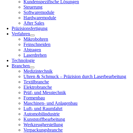
Kundenspezifische Lösungen
Steuerung
Softwaremodule
Hardwaremodule
After Sales
Präzisionsfertigung
Verfahren
Mikrobohren
Feinschneiden
Abtragen
Laserdrehen
Technologie
Branchen
Medizintechnik
Uhren & Schmuck – Präzision durch Laserbearbeitung
Textilbranche
Elektrobranche
Prüf- und Messtechnik
Formenbau
Maschinen- und Anlagenbau
Luft- und Raumfahrt
Automobilindustrie
Kunststoff­bearbeitung
Werkzeugherstellung
Verpackungsbranche