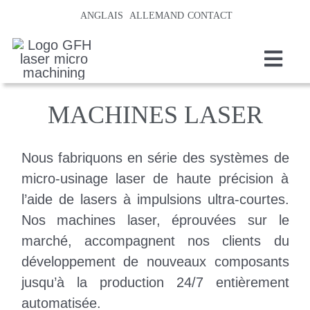
S
ANGLAIS
ALLEMAND
CONTACT
k
i
T
p
o
Accuei
MACHINES LASER
t
g
Machin
o
g
Nous fabriquons en série des systèmes de
l
c
Sous-tr
micro-usinage laser de haute précision à
e
o
l’aide de lasers à impulsions ultra-courtes.
PROC
N
n
Nos machines laser, éprouvées sur le
a
t
marché, accompagnent nos clients du
Techno
v
e
développement de nouveaux composants
SECTE
i
jusqu’à la production 24/7 entièrement
n
g
automatisée.