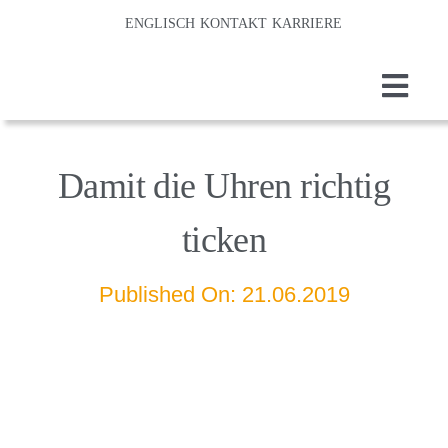
Z
ENGLISCH
KONTAKT
KARRIERE
u
m
T
I
o
Home
n
g
Damit die Uhren richtig
Laserm
h
g
ticken
l
a
Präzis
e
l
Published On: 21.06.2019
Verfah
N
t
a
s
Techno
v
p
Branch
i
r
g