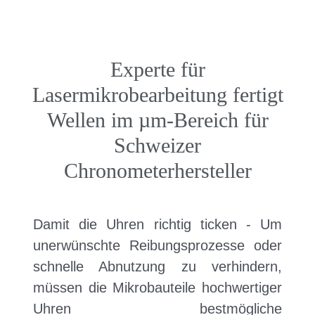
i
Unter
a
n
t
g
i
Experte für
e
o
Lasermikrobearbeitung fertigt
n
n
Wellen im µm-Bereich für
Schweizer
Chronometerhersteller
Damit die Uhren richtig ticken - Um
unerwünschte Reibungsprozesse oder
schnelle Abnutzung zu verhindern,
müssen die Mikrobauteile hochwertiger
Uhren bestmögliche