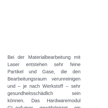
i
Unter
a
n
t
g
i
e
o
n
n
Bei der Materialbearbeitung mit
Laser entstehen sehr feine
Partikel und Gase, die den
Bearbeitungsraum verunreinigen
und – je nach Werkstoff – sehr
gesundheitsschädlich sein
können. Das Hardwaremodul
GL.exfumer gewährleistet ein