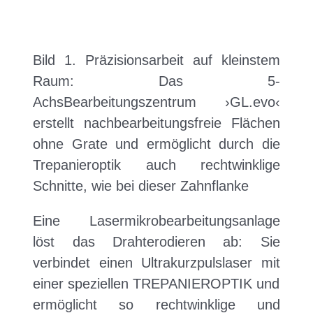
i
Unter
a
n
t
g
Bild 1. Präzisionsarbeit auf kleinstem
i
e
Raum: Das 5-
o
n
AchsBearbeitungszentrum ›GL.evo‹
n
erstellt nachbearbeitungsfreie Flächen
ohne Grate und ermöglicht durch die
Trepanieroptik auch rechtwinklige
Schnitte, wie bei dieser Zahnflanke
Eine Lasermikrobearbeitungsanlage
löst das Drahterodieren ab: Sie
verbindet einen Ultrakurzpulslaser mit
einer speziellen TREPANIEROPTIK und
ermöglicht so rechtwinklige und