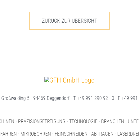
ZURÜCK ZUR ÜBERSICHT
Großwalding 5 · 94469 Deggendorf · T +49 991 290 92 - 0 · F +49 991 
CHINEN
·
PRÄZISIONSFERTIGUNG
·
TECHNOLOGIE
·
BRANCHEN
·
UNT
RFAHREN
·
MIKROBOHREN
·
FEINSCHNEIDEN
·
ABTRAGEN
·
LASERDRE