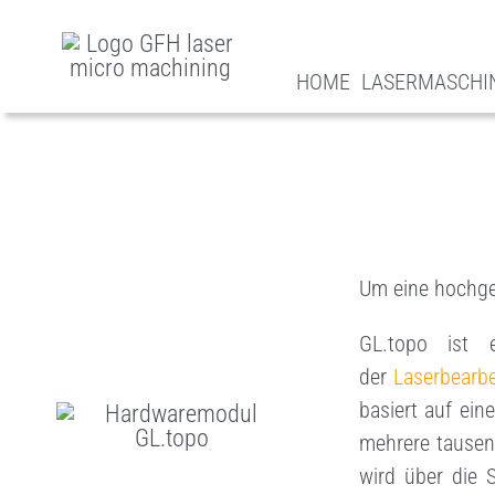
Z
u
HOME
LASERMASCHI
m
I
n
h
a
Um eine hochgen
l
GL.topo ist 
t
der
Laserbearb
s
basiert auf ei
mehrere tausen
p
wird über die 
r