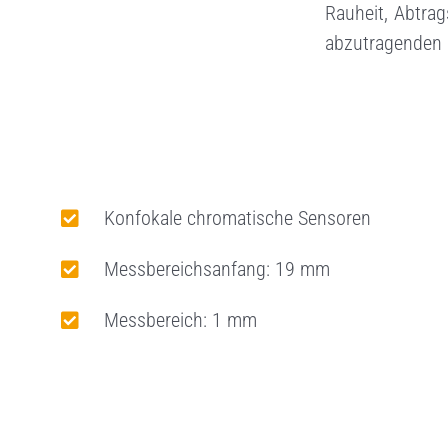
Rauheit, Abtrag
i
abzutragenden 
n
g
e
n
Konfokale chromatische Sensoren
Messbereichsanfang: 19 mm
Messbereich: 1 mm