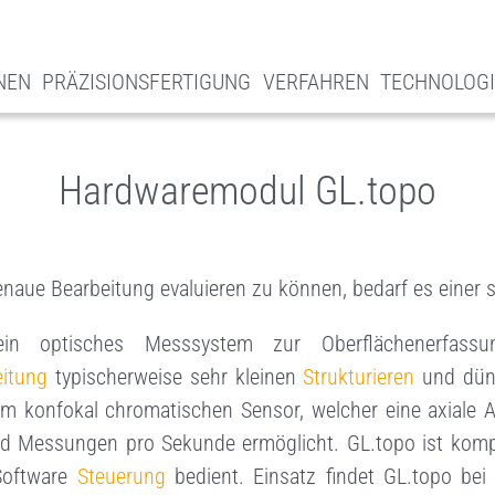
NEN
PRÄZISIONSFERTIGUNG
VERFAHREN
TECHNOLOGI
Hardwaremodul GL.topo
aue Bearbeitung evaluieren zu können, bedarf es einer 
ein optisches Messsystem zur Oberflächenerfass
eitung
typischerweise sehr kleinen
Strukturieren
und dünn
nem konfokal chromatischen Sensor, welcher eine axiale
d Messungen pro Sekunde ermöglicht. GL.topo ist kom
Software
Steuerung
bedient. Einsatz findet GL.topo bei 