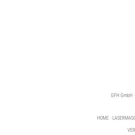
GFH GmbH · 
HOME
·
LASERMAS
VE